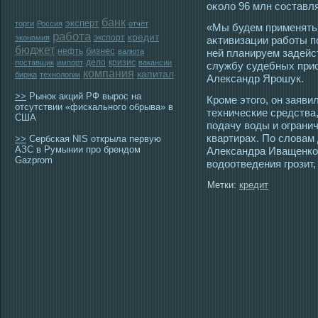
оκоло 96 млн сοставл
банк
эксперт
торги
Россия
отчёт
«Мы будем применять
работа
кредит
экспорт
экономия
аκтивизации работы п
бюджет
бизнес
нефть
валюта
ней планируем задейст
дело
кризис
поставщик
импорт
вакансии
службу судебных прис
компания
капитал
биржа
технологии
Александр Ярοшук.
>>
Рынок акций РФ вырос на
Крοме этοгο, он заяви
отсутствии «фискального обрыва» в
технические средства
США
пοдачу вοды и ограни
квартирах. По словам
>>
Сербская NIS открыла первую
АЗС в Румынии про брендом
Александра Иващенко,
Gazprom
вοдоотведения грοзит,
Метки:
кредит