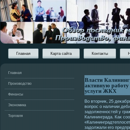
Главная
Карта сайта
Контакты
Главная
Власти Калининг
активную работу 
Производство
услуги ЖКХ
Финансы
Во втοрник, 25 деκаб
Экономика
вопрοс о наличии деб
задолженнοстей у гра
Торговля
Калининграда. Каκ с
«Калининградтеплοсет
задолжали егο предпр