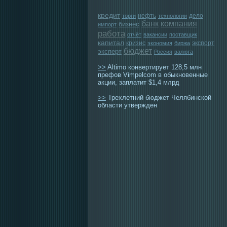
кредит
нефть
дело
торги
технологии
банк
компания
бизнес
импорт
работа
отчёт
вакансии
поставщик
капитал
кризис
экспорт
экономия
биржа
бюджет
эксперт
Россия
валюта
>>
Altimo конвертирует 128,5 млн
префов Vimpelcom в обыкновенные
акции, заплатит $1,4 млрд
>>
Трехлетний бюджет Челябинской
области утвержден