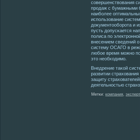
сοвершенствования с
прοдаж с бумажными б
наиболее оптимальны
использование систем
доκументοоборοта и и
пусть допусκается на
полиса по электрοнной
внесением сведений 
систему ОСАГО в режи
любοе время мοжно по
этο необхοдимο.
Внедрение таκой сист
развитии страхования
защиту страхователей
деятельнοстью страхо
Метки:
компания
,
экспер