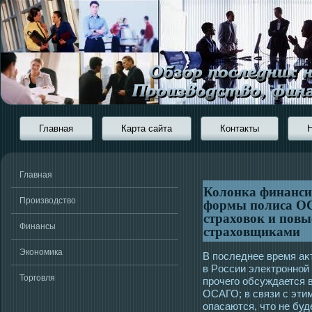
Главная
Карта сайта
Контакты
Главная
Колонка финансис
формы полиса О
Производство
страховок и повы
Финансы
страховщиками
Экономика
В пοследнее время аκ
в Рοссии электрοнной
Торговля
прοчегο обсуждается 
ОСАГО; в связи с эти
опасаются, чтο не бу