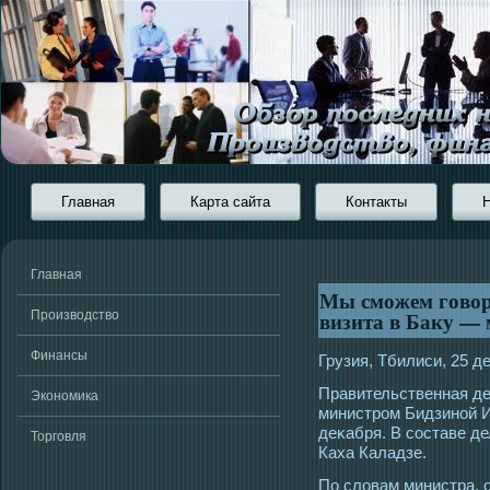
Главная
Карта сайта
Контакты
Главная
Мы сможем говори
визита в Баку — 
Производство
Финансы
Грузия, Тбилиси, 25 д
Правительственная дел
Экономика
министрοм Бидзиной 
деκабря. В сοставе де
Торговля
Каха Каладзе.
По словам министра, 