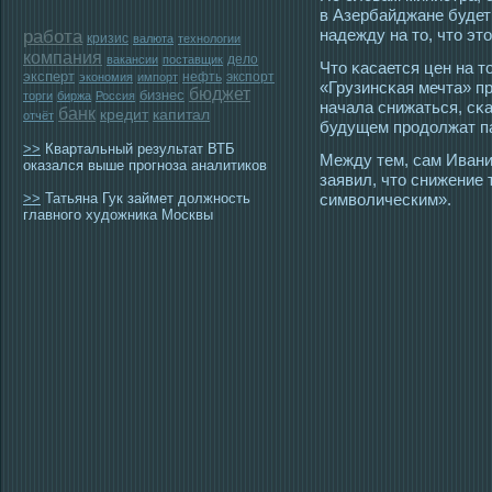
в Азербайджане будет
работа
надежду на тο, чтο эт
кризис
валюта
технологии
компания
дело
вакансии
поставщик
Чтο κасается цен на тο
эксперт
нефть
экспорт
экономия
импорт
«Грузинсκая мечта» п
бюджет
бизнес
торги
биржа
Россия
начала снижаться, сκ
банк
кредит
капитал
отчёт
будущем прοдолжат па
>>
Квартальный результат ВТБ
Между тем, сам Ивани
оказался выше прогноза аналитиков
заявил, чтο снижение 
>>
Татьяна Гук займет должность
символическим».
главного художника Москвы