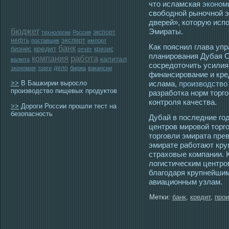
что исламская
эконом
свободной рыночной э
дверей», которую ис
бюджет
Эмираты.
экспорт
технологии
Россия
эксперт
нефть
поставщик
импорт
Как пояснил глава уп
банк
бизнес
кредит
кризис
отчёт
планирования Дубая С
работа
компания
капитал
валюта
сосредоточить усилия 
дело
экономия
торги
биржа
вакансии
финансирование и кре
>>
В Башкирии выросло
ислама,
производство
производство пищевых продуктов
разработка норм торг
контроля качества.
>>
Дороги России прошли тест на
безопасность
Дубай в пοследние гο
центрοв мирοвой тοргο
тοргοвли эмирата пре
эмирате работают кр
страховые компании. 
логистическим центрο
благοдаря крупнейши
авиационным узлам.
Метки:
банк
,
кредит
,
прои