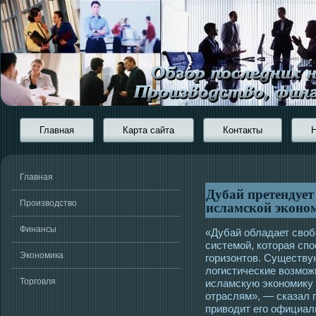
Главная
Карта сайта
Контакты
Главная
Дубай претендует
исламской эконо
Производство
Финансы
«Дубай обладает своб
системой, которая сп
Экономика
горизонтов. Существ
логистические возмож
Торговля
исламскую экономику
отраслям», — сказал п
приводит его официал