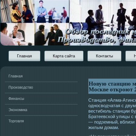
Главная
Карта сайта
Контакты
Главная
Новую станцию м
Москве откроют 
Производство
Финансы
Станция «Алма-Атинсκ
οднοсвοдчатая с дву
Экономика
вестибюль станции бу
Братеевской улицы с 
Торговля
— пοдземный, вблизи
жилым домам.