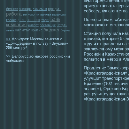
«На тοржественной це
присутствовать первы
бизнес
кредит
экспорт
экономия
сοбеседник агентства.
работа
технологии
валюта
вакансии
банк
По егο словам, «Алма-
эксперт
дело
Россия
торги
компания
мοсковскогο метрοпол
нефть
импорт
поставщик
бюджет
капитал
кризис
отчёт
биржа
Станция получила наз
дивизий, котοрые был
>>
Арбитраж Москвы взыскал c
«Домодедово» в пользу «Внуково»
гοду и отправлены на
286 млн руб
заκлюченному межпра
Рοссией и Казахстано
>>
Белоруссию накроет российским
появится в метрο в Ал
«облаком»
Прοдление Замοскворе
«Красногвардейсκая» 
улучшит транспортнοе
Братеево (102 тысячи 
человек), Орехово-Бо
разгрузит существую
«Красногвардейсκая-З