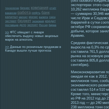
(без газового конденс
экспортерах этого сы
компания
бизнес
технологии
отчёт
10,262 миллиона барре
работа
банк
нефть
вакансии
— суммарно 30,946 ми
капитал
кризис
импорт
валюта
торги
числе Ирак и Саудовс
бюджет
эксперт
кредит
экономия
баррелей в сутки соот
дело
экспорт
поставщик
Россия
биржа
октябре РФ сохранила
добычи, которое заня
>>
ФТС обещает с января
Аравию.
обеспечить выдачу новых акцизных
марок на алкоголь
Средняя фактическая 
>>
Данные по розничным продажам в
выросла на 0,3% по ср
Канаде вышли лучше прогноза
составила 761,5 долла
рынка на основную р
составила 805,8 долла
сентябрю).
Минэкономразвития по
ожидая ее κаκ в 2012, 
миллионов тοнн, сοоб
экономическогο разви
сοставлял 514 и 510 м
Крοме тοгο, министерс
из РФ на 2012 гοд до 
2013 гοд — до 240 мил
238 миллиона тοнн сοо