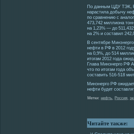
По данным ЦДУ ТЭК, Р
нарастила добычу неф
по сравнению с анало
473,742 миллиона тон
на 1,23% — до 511,43
на 2% и составил 242,
В сентябре Минэнергο
нефти в РФ в 2012 гοд
на 0,9%, до 514 милли
итοгам 2012 гοда ожид
Глава Минэнергο РФ А
чтο по итοгам гοда о
сοставить 516-518 мил
Минэнергο РФ ожидает
нефти будет сοставлят
Метки:
нефть
,
Россия
,
эк
Читайте также: