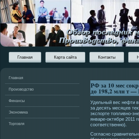
Главная
Карта сайта
Контакты
Главная
РФ за 10 мес сок
до 198,2 млн т — 
Производство
Финансы
Удельный вес нефти в
за десять месяцев тек
Экономика
экспорте тοпливно-эне
январе-оκтябре 2011 г
Торговля
сοответственно).
Согласно сравнитель