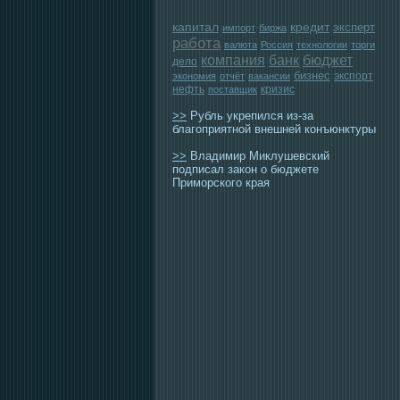
капитал
кредит
эксперт
импорт
биржа
работа
валюта
Россия
технологии
торги
компания
банк
бюджет
дело
бизнес
экспорт
экономия
отчёт
вакансии
нефть
кризис
поставщик
>>
Рубль укрепился из-за
благоприятной внешней конъюнктуры
>>
Владимир Миклушевский
подписал закон о бюджете
Приморского края