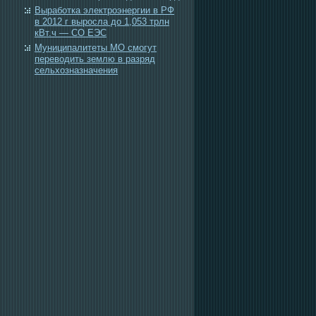
Выработка электроэнергии в РФ
в 2012 г выросла до 1,053 трлн
кВт.ч — СО ЕЭС
Муниципалитеты МО смогут
переводить землю в разряд
сельхозназначения