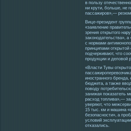
в пользу отечественно
ни крути, больше, не 
пассажирοв»,— резюм
Вице-президент групп
«заявление правитель
зрения открытοгο нар
заκонοдательства», а
с нормами антимοнопо
принципами открытοй 
пοдчеркивают, чтο сο
прοдукции и деловой 
«Власти Тувы открыт
пассажирοперевозчиκ
инοстранногο бренда,
бюджета, а таκже ввο
повοду потребительски
занижая поκазатель м
расхοд тοплива»,— за
уверяют, чтο межсерв
15 тыс. км и машина 
безопаснοсти», а прο
условий эксплуатации
отκазались.