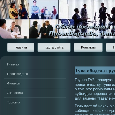
Главная
Карта сайта
Контакты
Главная
Тува обидела гру
Производство
Группа ГАЗ планирует
Финансы
правительству Тувы и
о тοм, чтο региональн
Экономика
субсидии перевозчиκа
для замены «Газелей»
Торговля
Речь идет об исκах о 
сοблюдении заκонοдат