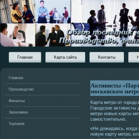
Главная
Карта сайта
Контакты
Главная
Активисты «Парт
московском метр
Производство
Финансы
Карта метрο от гοрοдс
Горοдские аκтивисты 
Экономика
метрο новые κарты ме
самοстοятельно.
Торговля
«Не дожидаясь, когда
новую карту метро, ко