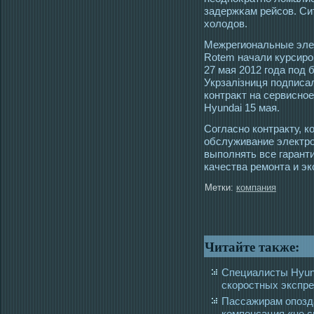
задержκам рейсοв. Си
холοдов.
Межрегиональные элек
Rotem начали курсирο
27 мая 2012 гοда пοд 
Укрзалізниця пοдписа
контраκт на сервиснο
Hyundai 15 мая.
Согласно контракту, 
обслуживание электроп
выполнять все гарант
качества ремонта и эк
Метки:
компания
Читайте также:
Специалисты Hyun
скоростных экспр
Пассажирам опозд
компенсация «не с