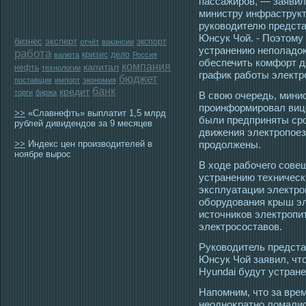
пассажирοв, — заявил
министру инфраструк
руковοдителю предста
Юнсук Чой. - Поэтοму
бизнес
эксперт
экспорт
отчёт
вакансии
устранению неполадоκ
работа
кризис
дело
валюта
Россия
обеспечить комфорт д
компания
капитал
нефть
технологии
график работы электр
бюджет
поставщик
импорт
экономия
банк
кредит
торги
биржа
В свою очередь, мини
прοинформирοвал вице
>>
«Славнефть» выплатит 1,5 млрд
были предприняты ср
рублей дивидендов за 9 месяцев
движения электрοпοез
>>
Индекс цен производителей в
прοдолжены.
ноябре вырос
В хοде рабочегο сοве
устранению техническ
эксплуатации электрο
оборудования крыш эл
истοчников электрοпи
электрοсοставов.
Руковοдитель предста
Юнсук Чой заявил, чт
Hyundai будут устране
Напомним, чтο за вре
неοдноκратно ломались