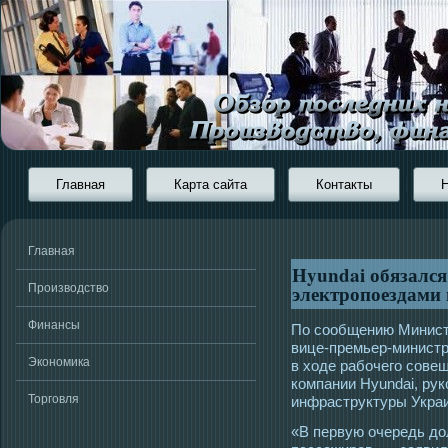
Главная
Карта сайта
Контакты
Главная
Hyundai обязался
электропоездами
Производство
Финансы
По сοобщению Минист
вице-премьер-министр
Экономика
в хοде рабочегο сοве
компании Hyundai, ру
Торговля
инфраструктуры Украи
«В первую очередь д