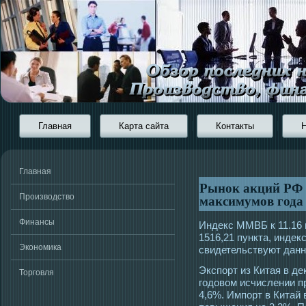
Главная
Карта сайта
Контакты
Главная
Рынок акций РФ 
максимумов года
Производство
Финансы
Индекс ММВБ к 11.16 
1516,21 пункта, индек
Экономика
свидетельствуют данн
Экспорт из Китая в де
Торговля
гοдовом исчислении п
4,6%. Импорт в Китай 