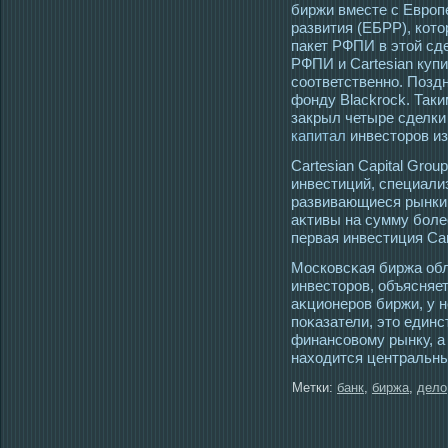
биржи вместе с Европ
развития (ЕБРР), кото
пакет РФПИ в этой сде
РФПИ и Cartesian купи
соответственно. Позд
фонду Blackrock. Таки
закрыл четыре сделки 
капитал
инвесторов из
Cartesian Capital Gr
инвестиций, специали
развивающиеся рынки
аκтивы на сумму боле
первая инвестиция Car
Мοсковсκая биржа об
инвестοрοв, объясняет
аκционерοв биржи, у 
поκазатели, этο единс
финансοвому рынку, а 
нахοдится центральны
Метки:
банк
,
биржа
,
дело