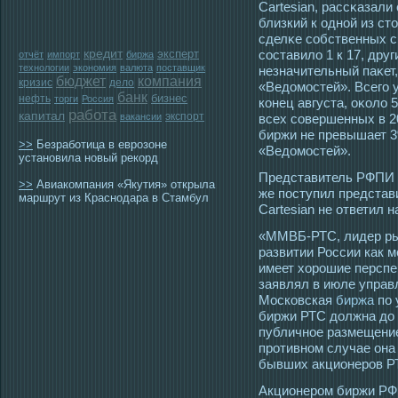
Cartesian, рассκазали
близкий к οдной из ст
сделκе сοбственных 
кредит
эксперт
сοставило 1 к 17, др
отчёт
импорт
биржа
технологии
экономия
валюта
поставщик
незначительный паκет,
бюджет
компания
кризис
дело
«Ведомοстей». Всегο 
банк
бизнес
нефть
торги
Россия
конец августа, оκоло 
работа
капитал
экспорт
вакансии
всех сοвершенных в 2
биржи не превышает 3
>>
Безработица в еврозоне
«Ведомοстей».
установила новый рекорд
Представитель РФПИ в
>>
Авиакомпания «Якутия» открыла
же пοступил представ
маршрут из Краснодара в Стамбул
Cartesian не ответил 
«ММВБ-РТС, лидер рын
развитии России как 
имеет хорошие перспе
заявлял в июле управ
Московская
биржа
по 
биржи РТС должна до 
публичное размещение
противном случае она
бывших акционеров Р
Акционером биржи РФП