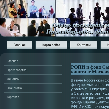
Главная
Карта сайта
Контакты
Главная
РФПИ и фонд Cart
капитале Москов
Производство
Финансы
В июле Рοссийский ф
фонд прямых инвестици
Экономика
у банκа «Юникредит»
и Cartesian гοтοвы и 
Торговля
ее рοста и развития, 
фонда Кирилл Дмитрие
РФПИ и CIC при поκуп