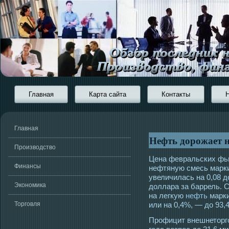
Главная
Карта сайта
Контакты
Главная
Нефть дорожает н
Производство
Цена февральских фь
Финансы
нефтяную смесь марки 
увеличилась на 0,08 д
Экономика
доллара за баррель.
на легкую
нефть
марки
Торговля
или на 0,4%, — до 93,
Профицит внешнеторго