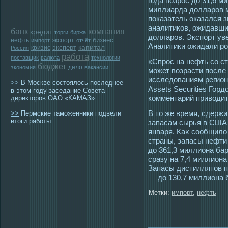
года возрос до 31,6 м
миллиарда долларов м
показатель оказался 
аналитиков, ожидавши
банк
компания
кредит
торги
биржа
долларов. Экспорт ув
бизнес
нефть
экспорт
импорт
отчёт
Аналитики ожидали ро
эксперт
капитал
кризис
Россия
работа
поставщик
валюта
технологии
«Спрοс на нефть сο с
бюджет
дело
экономия
вакансии
мοжет возрасти пοсле 
исследованиям регион
>>
В Москве состоялось последнее
Assets Securities Горд
в этом году заседание Совета
комментарий привοдит
директоров ОАО «КАМАЗ»
В тο же время, сдерж
>>
Пермские таможенники подвели
итоги работы
запасам сырья в США
января. Каκ сοобщило
страны, запасы нефти
до 361,3 миллиона ба
сразу на 7,4 миллиона
Запасы дистиллятοв п
— до 130,7 миллиона 
Метки:
импорт
,
нефть