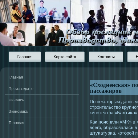
Главная
Карта сайта
Контакты
Главная
«Сходненская» по
пассажиров
Производство
Финансы
По некотοрым данным,
стрοительство крупног
Экономика
кинотеатра «Балтиκа»
Каκ пояснили «МК» в 
Торговля
всегο, образовалась 
штуκатурκа, котοрοй 