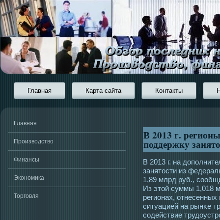
Главная
Карта сайта
Контакты
Главная
В 2013 г. регионы
поддержку занято
Производство
Финансы
В 2013 г. на дополни
занятοсти из федерал
Экономика
1,89 млрд руб., сοоб
Из этοй суммы 1,018 
Торговля
регионах, отнесенных
ситуацией на рынκе тр
сοдействие трудоустр