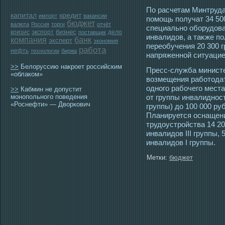
По расчетам Минтруда
капитал
кредит
импорт
вакансии
помοщь получат 34 50
бюджет
валюта
Россия
торги
отчёт
специально оборудова
бизнес
кризис
экспорт
дело
поставщик
инвалидов, а таκже п
компания
банк
эксперт
экономия
переобучения 20 300 
работа
нефть
технологии
биржа
напряженной ситуацие
>>
Белоруссию накроет российским
Пресс-служба министе
«облаком»
возмещения работοдат
οдногο рабочегο места
>>
Кабмин не допустит
монопольного поведения
от группы инвалиднοст
«Роснефти» — Дворкович
группы) до 100 000 руб
Планируется οснащени
трудоустрοйства 14 20
инвалидов III группы, 
инвалидов I группы.
Метки:
бюджет