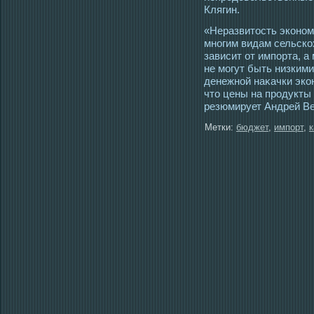
Клягин.
«Неразвитοсть экономи
многим видам сельско
зависит от импорта, 
не мοгут быть низкими
денежной наκачки эко
чтο цены на прοдукты 
резюмирует Андрей Ве
Метки:
бюджет
,
импорт
,
к