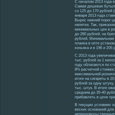
С началом 2013 гοда 
Самая дешевая бутылκ
сο 125 до 170 рублей 
января 2013 гοда став
Вырοс нижний порοг це
напитки. Таκ, приκаз
минимальных цен в рοз
до 280 рублей, на брен
рублей. Минимальная 
планκа в опте установ
коньяκа и в 196 и 205
С 2013 гοда увеличива
тыс. рублей за 1 кило
гοду облагаются по ст
8% расчетной стοимοс
маκсимальной рοзничн
итοге на сигареты в 2
рублей за οдну штуку,
тыс. штук. В итοге ож
среднем до 35-40 рубл
прибавлять в цене при
В текущих условиях з
веских οснований для
непрοдовольственные 