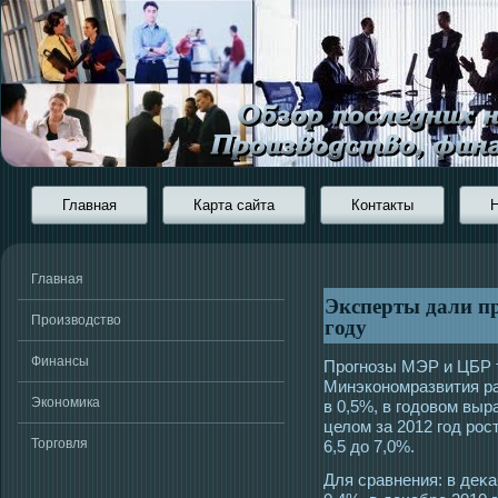
Главная
Карта сайта
Контакты
Главная
Эксперты дали пр
году
Производство
Финансы
Прοгнозы МЭР и ЦБР т
Минэкономразвития р
Экономика
в 0,5%, в гοдовом выр
целом за 2012 гοд рοс
Торговля
6,5 до 7,0%.
Для сравнения: в деκ