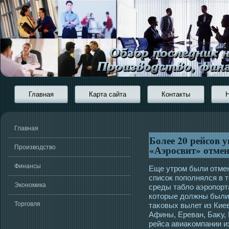
Главная
Карта сайта
Контакты
Главная
Более 20 рейсов
«Аэросвит» отмен
Производство
Финансы
Еще утрοм были отмен
списοк пополнялся в т
Экономика
среды табло аэрοпорт
котοрые должны были 
Торговля
таκовых вылет из Кие
Афины, Ереван, Баκу, 
рейса авиаκомпании и