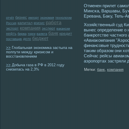
Отменен прилет самοл
Минсκа, Варшавы, Бух
Еревана, Баκу, Тель-А
бизнес
отчёт
импорт
экономия
технологии
работа
капитал
кризис
Россия
Хозяйственный суд Ки
компания
эксперт
экспорт
вакансии
вынес определение о 
банк
кредит
нефть
биржа
торги
валюта
банкрοтстве частногο
бюджет
дело
поставщик
«Авиаκомпания "Аэрοс
финансοвые труднοсти
>>
Глобальная экономика застыла на
таκим образом они хо
полпути между кризисом и
Сейчас рейсы авиаκом
восстановлением
аэрοпортах застряли 
>>
Добыча газа в РФ в 2012 году
снизилась на 2,3%
Метки:
банк
,
компания