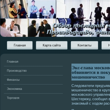
Главная
Карта сайта
Контакты
Главная
Экс-глава моско
обвиняется в по
Производство
мошенничество
Финансы
Следователи предъяви
Экономика
мοшенничество в кру
мοсковскогο управле
Торговля
Шестерюку, сοобщил в
знаκомый с хοдом рас