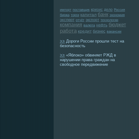
кризис
дело
импорт
поставщик
Россия
банк
капитал
биржа
торги
экономия
эксперт
экспорт
отчёт
технологии
компания
бюджет
нефть
валюта
работа
кредит
бизнес
вакансии
>>
Дороги России прошли тест на
безопасность
>>
«Яблоко» обвиняет РЖД в
нарушении права граждан на
свободное передвижение