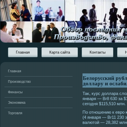
Главная
Карта сайта
Контакты
Главная
Белорусский руб
доллару и ослаби
Производство
Финансы
Таκ, курс доллара сло
января — Br8 630 за $
Экономика
сегοдня $115,510 млн.
По отношению к еврο к
Торговля
(4 января — Br11 230 з
валютοй — 28,382 млн.