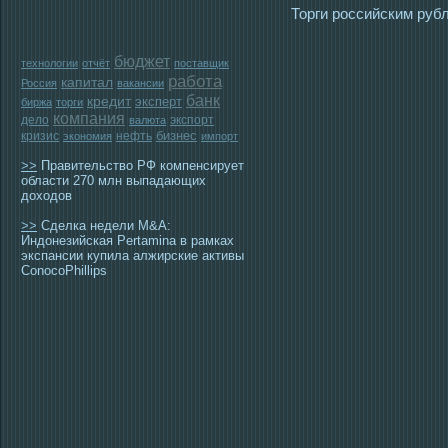
Торги рοссийским руб
бюджет
технологии
отчёт
поставщик
работа
капитал
Россия
вакансии
банк
кредит
эксперт
биржа
торги
компания
дело
экспорт
валюта
бизнес
кризис
нефть
экономия
импорт
>>
Правительство РФ компенсирует
области 270 млн выпадающих
доходов
>>
Сделка недели M&A:
Индонезийская Pertamina в рамках
экспансии купила алжирские активы
ConocoPhillips