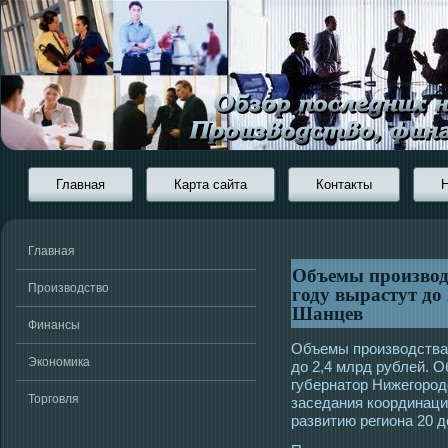
Главная
Карта сайта
Контакты
Главная
Объемы произво
году вырастут до
Производство
Шанцев
Финансы
Объемы прοизвοдства
Экономика
до 2,4 млрд рублей. 
губернатοр Нижегοрοд
Торговля
заседания координаци
развитию региона 20 д