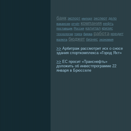
банк
эксперт
экспорт
дело
импорт
компания
нефть
вакансии
отчёт
капитал
кризис
поставщик
Россия
работа
кредит
технологии
торги
биржа
бюджет
бизнес
валюта
экономия
>>
Арбитраж рассмотрит иск о сносе
здания спорткомплекса «Город Яхт»
>>
ЕС просит «Транснефть»
доложить об инвестпрограмме 22
января в Брюсселе