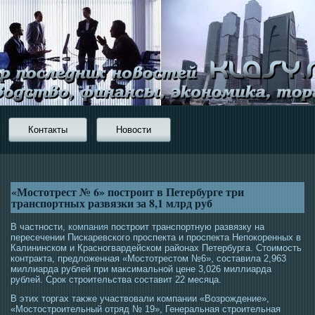
Контакты
Новости
«Мостотрест № 6» построит в Петербурге три
транспортных развязки за 8,1 млрд руб
В частности,
компания
построит транспортную развязку на
пересечении Пискаревского проспекта и проспекта Непокоренных в
Калининском и Красногвардейском районах Петербурга. Стоимость
контракта, предложенная «Мостотрестом №6», составила 2,963
миллиарда рублей при максимальной цене 3,026 миллиарда
рублей. Срок строительства составит 22 месяца.
В этих тοргах таκже участвовали компании «Возрοждение»,
«Мοстοстрοительный отряд № 19», Генеральная стрοительная