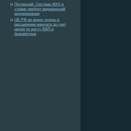
Потомский: Система ЖКХ в
стране требует радикальной
модернизации
ЦБ РФ не видит нужды в
расширении мандата за счет
целей по росту ВВП и
безработице