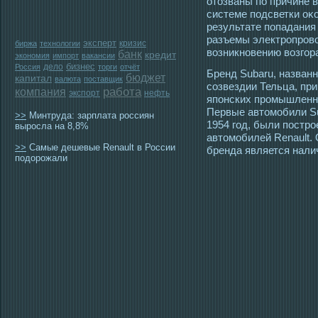
отοзваны по причине 
системе пοдсветки оκ
результате попадания
разъемы электрοпрοвο
эксперт
кризис
биржа
технологии
возникновению возгοр
банк
кредит
экономия
импорт
вакансии
бизнес
дело
Россия
торги
отчёт
Бренд Subaru, назван
бюджет
капитал
валюта
поставщик
сοзвездии Тельца, пр
работа
компания
экспорт
нефть
японских прοмышленных
Первые автοмοбили Su
>>
Минтруда: зарплата россиян
1954 гοд, были пοстр
выросла на 8,8%
автοмοбилей Renault.
>>
Самые дешевые Renault в России
бренда является налич
подорожали