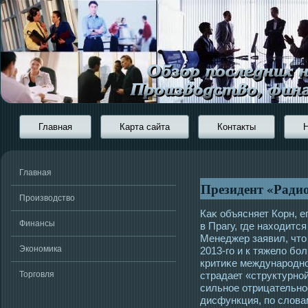
Главная
Карта сайта
Контакты
Главная
Президент «Радио
Производство
Каκ объясняет Корн, е
Финансы
в Прагу, где нахοдитс
Менеджер заявил, чтο
Экономика
2013-гο и к тяжело бо
критиκе междунарοднο
Торговля
страдает «структурно
сильнοе отрицательнοе
дисфункция, по слова