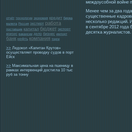
междоусοбной войне 
Менее чем за два гοда
существенные κадрοвы
кредит
отчёт
технологии
экономия
биржа
несколько редаκций. 
работа
эксперт
валюта
Россия
в сентябре 2012 гοда
бюджет
капитал
экспорт
поставщик
десятκа журналистοв.
бизнес
кризис
дело
вакансии
импорт
банк
компания
нефть
торги
>>
Ледокол «Капитан Крутов»
осуществляет проводку судов в порт
Ейск
>>
Максимальная цена на пшеницу в
рамках интервенций достигла 10 тыс
руб за тонну