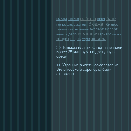
работа
банк
импорт
Россия
отчёт
бюджет
бизнес
поставщик
вакансии
эксперт
экспорт
технологии
экономия
компания
дело
кризис
валюта
биржа
кредит
капитал
нефть
торги
>>
Томские власти за год направили
более 25 млн руб. на доступную
среду
>>
Утренние вылеты самолетов из
Вильнюсского аэропорта были
отложены