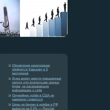
Обновление канализации
обойдется Харькову в 5
миллионов
Дума может ввести повышенные
налоги для владельцев ценных
бумаг, не раскрывающих
информацию о себе
Оружейное лобби в США не
намерено сдаваться
Цены на бензин в ноябре в РФ
выросли на 0,5% — Росстат