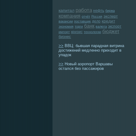
работа
капитал
нефть
биржа
компания
эксперт
отчёт
Россия
кредит
дело
вакансии
поставщик
банк
экспорт
экономия
торги
валюта
бюджет
кризис
импорт
технологии
бизнес
>>
ВВЦ: бывшая парадная витрина
достижений медленно приходит в
упадок
>>
Новый аэропорт Варшавы
остался без пассажиров