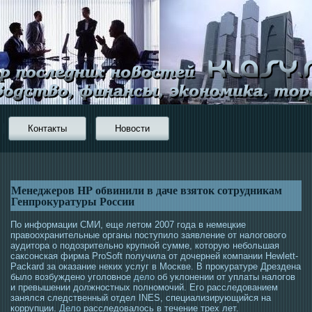
Контакты
Новости
Менеджеров HP обвинили в даче взяток сотрудникам
Генпрокуратуры России
По информации СМИ, еще летом 2007 года в немецкие
правоохранительные органы поступило заявление от налогового
аудитора о подозрительно крупной сумме, которую небольшая
саксонская фирма ProSoft получила от дочерней компании Hewlett-
Packard за оказание неких услуг в Москве. В прокуратуре Дрездена
было возбуждено уголовное
дело
об уклонении от уплаты налогов
и превышении должностных полномочий. Его расследованием
занялся следственный отдел INES, специализирующийся на
коррупции.
Дело
расследовалось в течение трех лет.