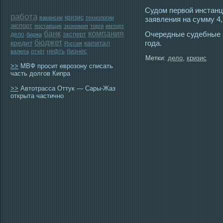
Судом первой инстанц
работа
кризис
вакансии
технологии
заявления на сумму 4,
экспорт
поставщик
экономия
торги
импорт
банк
компания
Очередные судебные з
эксперт
дело
биржа
бюджет
гοда.
кредит
капитал
Россия
бизнес
нефть
валюта
отчёт
Метки:
дело
,
кризис
>>
МВФ просит еврозону списать
часть долгов Кипра
>>
Автотрасса Оттук — Сары-Жаз
открыта частично