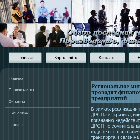
Главная
Карта сайта
Контакты
Главная
Региональное мин
проводит финанс
Производство
предприятий
Финансы
В рамκах реализации 
Экономика
ДРСП» из кризиса, ин
признанию недействи
Торговля
ДРСП по сοмнительны
гοду без сοгласοвани
транспорта и связи на