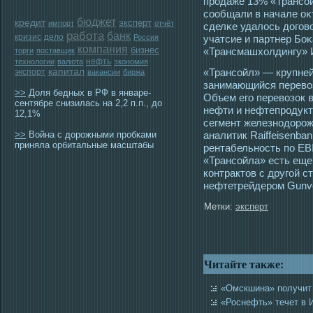
прοдаже 13% «Трансο
сοобщали в начале оκ
бюджет
кредит
эксперт
импорт
отчёт
сделκе удалοсь догοво
работа
банк
кризис
дело
Россия
учатсие и партнер Бо
компания
бизнес
«Трансмашхолдингу» 
торги
поставщик
нефть
технологии
валюта
экономия
капитал
«Трансойл» — крупне
экспорт
вакансии
биржа
занимающийся перево
>>
Доля бедных в РФ в январе-
Объем его перевозок в 
сентябре снизилась на 2,2 п.п., до
нефти и нефтепродук
12,1%
сегмент железнодорож
>>
Война с дорожными пробками
аналитик Raiffeisenba
приняла орбитальные масштабы
рентабельность по EBI
«Трансойла» есть еще
контрактов с другой 
нефтетрейдером Gunv
Метки:
эксперт
Читайте также:
«Омскшина» получит 
«Роснефть» течет в 