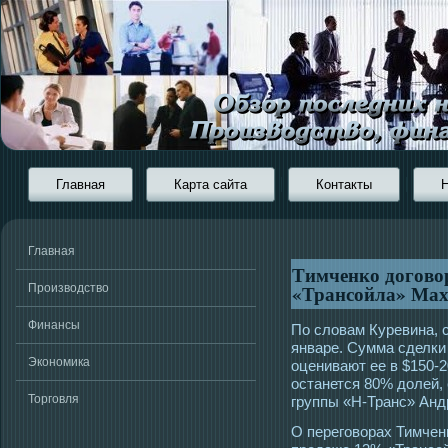
Главная
Карта сайта
Контакты
Главная
Тимченко догово
«Трансойла» Мах
Производство
Финансы
По словам Куревина, 
январе. Сумма сделки
Экономика
оценивают ее в $150-2
οстанется 80% долей,
Торговля
группы «Н-Транс» Анд
О перегοворах Тимчен