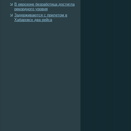
В еврозоне безработица достигла
рекордного уровня
Задерживаются с прилетом в
Хабаровск два рейса