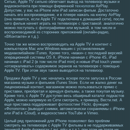
Сетью, Apple TV сильно облегчает вывод на телевизор музыки и
видеоконтента при помощи фирменной
технологии
AirPlay.
Допустим, у вас на iPhone или iPad записан фильм. Достаточно
начать его воспроизведение, и в плеере нажать на кнопку AirPlay
(она появится, если Apple TV подключена к домашней сети), после
чего фильм начнет играть на телевизоре с приставкой. аналогично
можно поступать с фотографиями или музыкой, в том числе и
воспроизводимой из сторонних приложений (онлайн-радио,
«ВКонтакте» и т.д.).
Точно так же можно воспроизводить на Apple TV и контент с
компьютеров Mac или Windows-машин с установленным
медиакомбайном iTunes. Кроме того, «маки» с последней версией
операционной системы OS X, iPhone начиная с iPhone 4S, iPad
начиная с iPad 2 (в том числе iPad mini) и новые iPod touch умеют
«отзеркаливать» содержимое экранов на телевизоре с помощью
Apple TV. При этом звук также выводится на телевизор.
Продажи Apple TV у нас начались вскоре после запуска в России
магазина музыки и фильмов iTunes Store. Если не жалко денег на
лицензионный контент, магазином можно пользоваться прямо с
приставки, приобретая и арендуя фильмы, а также покупая музыку.
Кроме того, с Apple TV доступен весь обширный каталог подкастов
Apple, можно напрямую из Сети смотреть, к примеру, Вести.net. А
еще приставка поддерживает фотохостинг Flickr, функцию
«Фотопоток» (выводит снимки, автоматически сохраняемы с iPhone
или iPad в iCloud), и видеохостинги YouTube и Vimeo.
Целый ряд приложений для iPhone позволяют без проблем
смотреть на телевизоре с Apple TV фильмы в не поддерживаемых
техникой Apple форматах (.avi,.mkv и т.д.), при этом не тратя ни