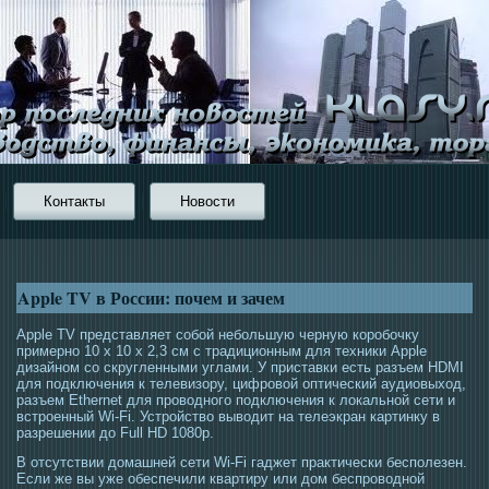
Контакты
Новости
Apple TV в России: почем и зачем
Apple TV представляет собой небольшую черную коробочку
примерно 10 x 10 x 2,3 см с традиционным для техники Apple
дизайном со скругленными углами. У приставки есть разъем HDMI
для подключения к телевизору, цифровой оптический аудиовыход,
разъем Ethernet для проводного подключения к локальной сети и
встроенный Wi-Fi. Устройство выводит на телеэкран картинку в
разрешении до Full HD 1080p.
В отсутствии домашней сети Wi-Fi гаджет практически бесполезен.
Если же вы уже обеспечили квартиру или дом беспроводной