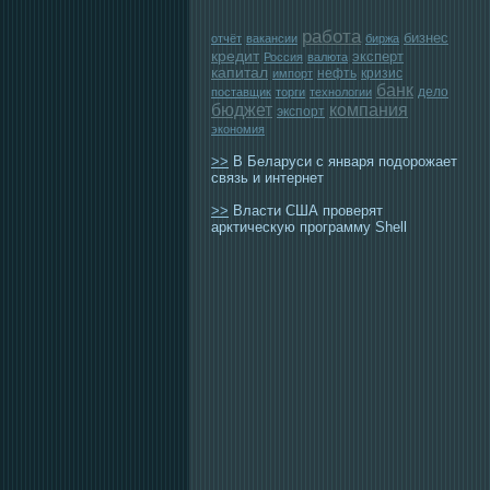
работа
бизнес
отчёт
вакансии
биржа
кредит
эксперт
Россия
валюта
капитал
нефть
кризис
импорт
банк
дело
поставщик
торги
технологии
бюджет
компания
экспорт
экономия
>>
В Беларуси с января подорожает
связь и интернет
>>
Власти США проверят
арктическую программу Shell