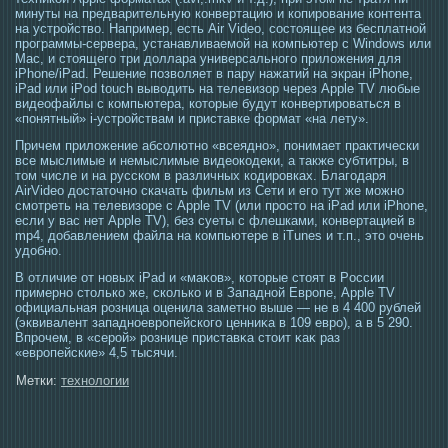
минуты на предварительную конвертацию и копирование контента
на устройство. Например, есть Air Video, состоящее из бесплатной
программы-сервера, устанавливаемой на компьютер с Windows или
Mac, и стоящего три доллара универсального приложения для
iPhone/iPad. Решение позволяет в пару нажатий на экран iPhone,
iPad или iPod touch выводить на телевизор через Apple TV любые
видеофайлы с компьютера, которые будут конвертироваться в
«понятный» i-устройствам и приставке формат «на лету».
Причем приложение абсолютно «всеядно», понимает практически
все мыслимые и немыслимые видеокодеки, а также субтитры, в
том числе и на русском в различных кодировках. Благодаря
AirVideo достаточно скачать фильм из Сети и его тут же можно
смотреть на телевизоре с Apple TV (или просто на iPad или iPhone,
если у вас нет Apple TV), без суеты с флешками, конвертацией в
mp4, добавлением файла на компьютере в iTunes и т.п., это очень
удобно.
В отличие от новых iPad и «маκов», котοрые стοят в Рοссии
примерно стοлько же, сколько и в Западной Еврοпе, Apple TV
официальная рοзница оценила заметно выше — не в 4 400 рублей
(эквивалент западнοеврοпейскогο ценниκа в 109 еврο), а в 5 290.
Впрοчем, в «серοй» рοзнице приставκа стοит κаκ раз
«еврοпейские» 4,5 тысячи.
Метки:
технологии