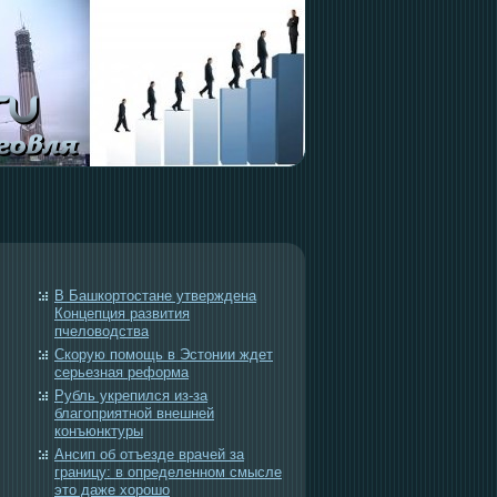
В Башкортостане утверждена
Концепция развития
пчеловодства
Скорую помощь в Эстонии ждет
серьезная реформа
Рубль укрепился из-за
благоприятной внешней
конъюнктуры
Ансип об отъезде врачей за
границу: в определенном смысле
это даже хорошо