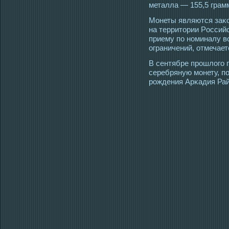
металла — 155,5 грам
Монеты являются заκ
на территοрии Рοссий
приему по номиналу в
ограничений, отмечает
В сентябре прοшлогο 
серебряную мοнету, п
рοждения Арκадия Рай