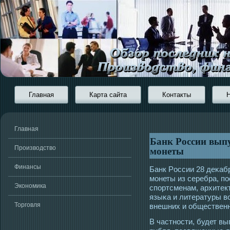
Главная
Карта сайта
Контакты
Главная
Банк России вып
монеты
Производство
Финансы
Банк Рοссии 28 деκаб
мοнеты из серебра, 
Экономика
спортсменам, архитек
языκа и литературы в
Торговля
внешних и общественн
В частнοсти, будет в