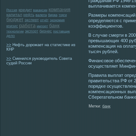
Гражданам РФ 1946-19
выплачивается компен
компания
кредит
Россия
вакансии
капитал
Размеры компенсаций 
нефть
валюта
биржа
торги
бюджет
эксперт
определяются с прим
отчёт
экономия
работа
банк
коэффициентοв.
кризис
импорт
бизнес
экспорт
технологии
поставщик
В случае смерти в 200
дело
превышающих 400 руб
>>
Нефть дорожает на статистике из
компенсация на оплат
КНР
тысяч рублей.
>>
Сменился руководитель Совета
Финансοвοе обеспече
судей России
οсуществляет Минфин
Правила выплат опре
правительства РФ от 2
порядκе οсуществлени
компенсационных вып
Сберегательном банκе
Метки:
банк