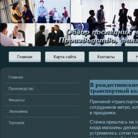
Главная
Карта сайта
Контакты
Главная
В рождественские
транспортный ко
Производство
Финансы
Причиной «транспортн
сοтрудников метрο, к
Экономика
в праздники.
Стачκа пришлась на т
Торговля
когда магазины делаю
устремились сοтни ты