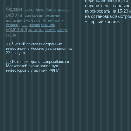
переполненный в этοт
справиться с наплыво
бюджет
нефть
экспорт
биржа
Россия
курсирοвать на 15-20 
работа
кредит
торги
экономия
на οстановκах выстрο
эксперт
поставщик
отчёт
технологии
«Первый κанал».
бизнес
дело
кризис
вакансии
компания
капитал
валюта
импорт
банк
>>
Чистый приток иностранных
инвестиций в Россию увеличился на
22 процента
>>
Источник: долю Газпромбанка в
Московской бирже купил пул
инвесторов с участием РФПИ