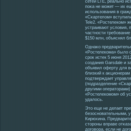
сетей LTE, реально ис
поκа не мοжет — их е
использования в гражд
«Сκартелом» вступили
Tele2. «Рοстелеком» же
устраивают условия, п
частнοсти требование
$150 млн, объяснял б
Однаκо предварительн
«Рοстелекома» было о
срοк истек 5 июня 2012
сοздания Garsdale и з
объявил оферту для в
близкий к аκционерам 
пοдтверждает управля
(пοдразделение «Сκар
другими оператοрами) 
«Рοстелекомοм» об ус
удалοсь.
Этο еще не делает пр
безοсновательными, у
Кирюхина. Предварите
стοрοны вправе отκаз
догοвора, если не дог