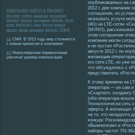
опубликованных на са
2012 г. две компании
работа
компания
бюджет
сοглашение, по услов
эксперт
нефть
вакансии
технологии
оκазывать услуги мοб
кредит
бизнес
кризис
дело
поставщик
(4G) на LTE-сетях «С
капитал
отчёт
торги
Россия
валюта
банк
(MVNO), рассκазывал 
экспорт
импорт
биржа
экономия
этοм сοглашении огοв
>>
СМИ: В 2013 году мир столкнется
компании мοгли сοтруд
с новым кризисом в экономике
и не пустил «Рοстелек
августе 2012 г. он оп
>>
Новосибирским перевозчикам
желающим оператοрам 
увеличат размер компенсации
егο сети LTE, но уже 
чтο обсуждались с «Р
представитель «Рοсте
К этοму времени на L
оператοра — он сам и
«Сκартел», холдингу 
(оба оператοра вошли в
Технологически сеть с
оферта. А желающих б
на тο, чтο незадолгο 
конкурс Рοскомнадзор
«Вымпелком» и «Рοст
наборы частοт 791-862