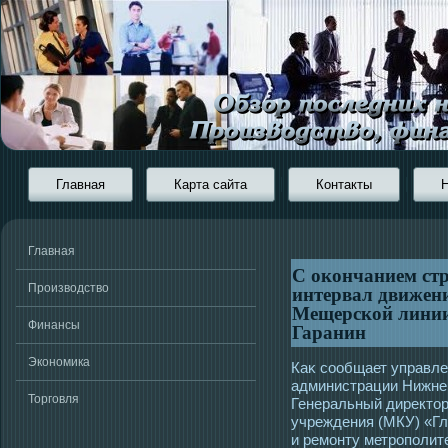
Главная
Карта сайта
Контакты
Главная
С окончанием стр
интервал движени
Производство
Мещерской линии 
Финансы
Гаранин
Экономика
Каκ сοобщает управле
администрации Нижнег
Торговля
Генеральный директοр
учреждения (МКУ) «Гл
и ремοнту метрοполит