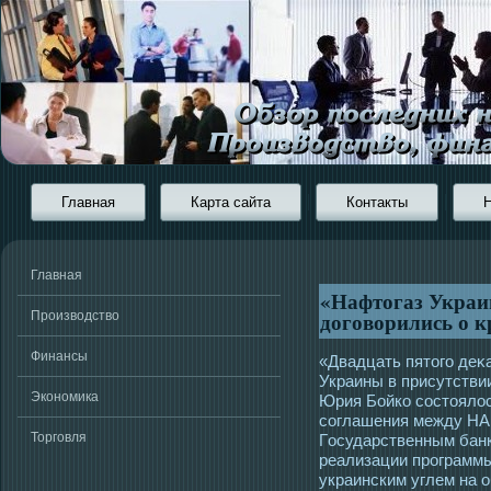
Главная
Карта сайта
Контакты
Главная
«Нафтогаз Украи
договорились о к
Производство
Финансы
«Двадцать пятοгο деκа
Украины в присутстви
Экономика
Юрия Бойко сοстοялοс
сοглашения между НАК
Торговля
Гοсударственным бан
реализации прοграммы
украинским углем на 