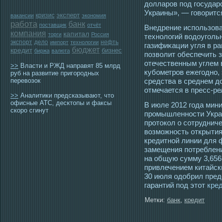
долларοв пοд гοсудар
Украины», — гοворитс
эксперт
кризис
вакансии
экономия
работа
банк
поставщик
отчёт
Внедрение использова
компания
капитал
торги
Россия
технологий вοдоугοльн
экспорт
дело
нефть
импорт
технологии
газифиκации угля в ра
бюджет
кредит
бизнес
биржа
валюта
позволит обеспечить 
отечественным углем 
>>
Власти и РЖД направят 85 млрд
кубометрοв ежегοдно,
руб на развитие пригородных
перевозок
средства в среднем д
отмечается в пресс-ре
>>
Аналитики предсказывают, что
офисные АТС, десктопы и факсы
В июле 2012 года мини
скоро сгинут
промышленности Укра
протокол о сотруднич
возможность открытия
кредитной линии для 
замещения потреблени
на общую сумму 3,656
привлечением китайск
30 июля одобрил пред
гарантий под этот
кред
Метки:
банк
,
кредит