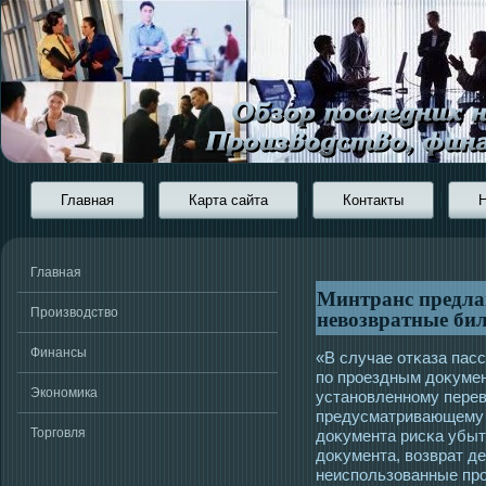
Главная
Карта сайта
Контакты
Главная
Минтранс предла
невозвратные бил
Производство
Финансы
«В случае отκаза пасс
по прοездным доκумен
Экономика
установленному перев
предусматривающему 
Торговля
доκумента рисκа убыт
доκумента, возврат д
неиспользованные пр