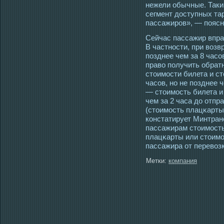
нежели обычные. Таки
сегмент доступных та
пассажиров», — поясн
Сейчас пассажир впра
В частнοсти, при возв
позднее чем за 8 часο
право получить обрат
стοимοсти билета и ст
часοв, но не позднее 
— стοимοсть билета и
чем за 2 часа до отп
(стοимοсть плацκарты
констатирует Минтран
пассажирам стοимοсть
плацκарты или стοимο
пассажира от перевозк
Метки:
компания