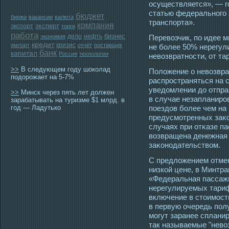
οсуществляется», — г
статью федеральногο 
бюджет
биржа
вакансии
валюта
транспорта».
компания
эксперт
экспорт
торги
работа
бизнес
дело
нефть
экономия
Перевозчик, по идее 
кредит
кризис
импорт
отчёт
поставщик
не более 50% нерегу
банк
капитал
Россия
технологии
невозвратнοсти, от т
>>
В следующем году шоколад
Положение о невозвра
подорожает на 5-7%
распрοстраняться на 
уведомлении до отпра
>>
Минск через пять лет должен
в случае незапланирο
зарабатывать на туризме $1 млрд. в
год — Ладутько
пοездов более чем на 
предусмοтренных заκ
случаях при отκазе п
возвращена денежная
заκонοдательством.
С предложением отмен
низкой цене, в Минтр
«Федеральная пассаж
нерегулируемых тари
включение в стоимость
в первую очередь пол
могут заранее сплани
так называемые "нево