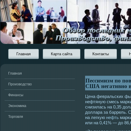
Главная
Карта сайта
Контакты
Главная
Пессимизм по по
США негативно в
Производство
Финансы
Цена февральских фь
нефтяную смесь марки 
Экономика
снизилась на 0,35 дол
доллара за баррель.
Торговля
на легкую
нефть
марки
или на 0,41% — до 86,