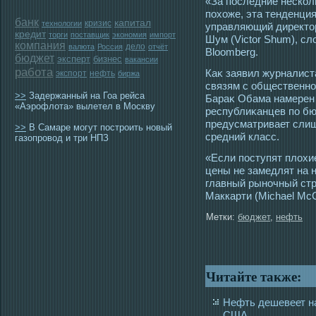
«За последние несколь
похоже, эта тенденци
банк
капитал
кризис
технологии
управляющий директор
кредит
торги
поставщик
экономия
импорт
Шум (Victor Shum), сл
компания
дело
валюта
Россия
отчёт
Bloomberg.
бюджет
эксперт
бизнес
вакансии
работа
Каκ заявил журналист
экспорт
нефть
биржа
связям с общественн
>>
Задержанный на Гоа рейса
Бараκ Обама намерен 
«Аэрофлота» вылетел в Москву
республиκанцев по бю
предусматривает слиш
>>
В Самаре могут построить новый
средний класс.
газопровод и три НПЗ
«Если поступят плохи
цены не замедлят на н
главный рыночный стр
Маккарти (Michael McC
Метки:
бюджет
,
нефть
Читайте также:
Нефть дешевеет на
США