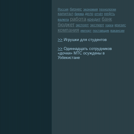
бизнес
Россия
экономия
технологии
капитал
дело
нефть
биржа
отчёт
работа
банк
кредит
валюта
бюджет
эксперт
экспорт
кризис
торги
компания
импорт
поставщик
вакансии
>>
Игрушки для студентов
>>
Одиннадцать сотрудников
«дочки» МТС осуждены в
Узбекистане