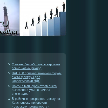
Уровень безработицы в еврозоне
побил новый рекорд
ВАС РФ признал законной форму
счета-фактуры для
корректировки НДС
Почти 7 млн кубометров снега
вывезено с улиц с начала
снегопадов
В рейтинге прозрачности закупок
Красноярску присвоили
«Высокую прозрачность»