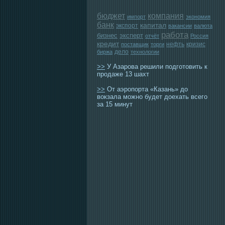
бюджет
компания
импорт
экономия
банк
капитал
экспорт
вакансии
валюта
работа
бизнес
эксперт
отчёт
Россия
кредит
нефть
кризис
поставщик
торги
дело
биржа
технологии
>>
У Азарова решили подготовить к
продаже 13 шахт
>>
От аэропорта «Казань» до
вокзала можно будет доехать всего
за 15 минут