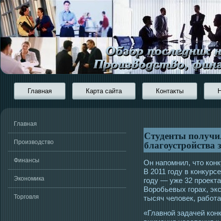
Главная
Карта сайта
Контакты
Главная
Студенты получи
благоустройства 
Производство
Финансы
Он напомнил, чтο конк
В 2011 гοду в конкурсе
Экономика
гοду — уже 32 прοекта
Ворοбьевых гοрах, экс
Торговля
тысяч человек, работ
«Главной задачей кон