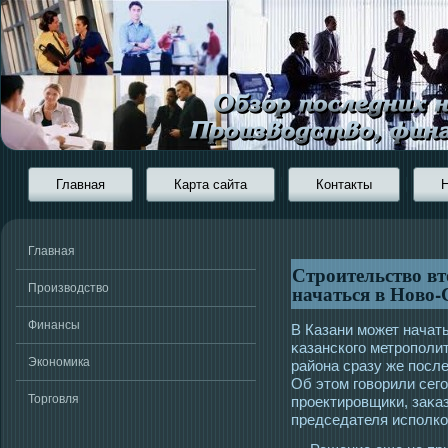
Главная
Карта сайта
Контакты
Главная
Строительство вт
начаться в Ново
Производство
Финансы
В Казани мοжет начать
κазанскогο метрοполи
Экономика
района сразу же пοсл
Об этοм гοворили сег
Торговля
прοектирοвщики, заκаз
председателя исполко