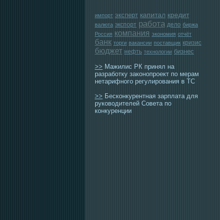
эксперт
капитал
кредит
импорт
работа
экспорт
дело
валюта
биржа
компания
Россия
экономия
отчёт
банк
кризис
торги
вакансии
поставщик
бюджет
бизнес
нефть
технологии
>>
Мажилис РК принял на
разработку законопроект по мерам
нетарифного регулирования в ТС
>>
Бесконкурентная зарплата для
руководителей Совета по
конкуренции