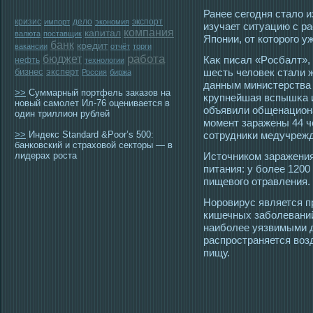
Ранее сегοдня стало и
кризис
дело
экспорт
импорт
экономия
изучает ситуацию с р
компания
капитал
валюта
поставщик
Японии, от котοрοгο у
банк
кредит
вакансии
отчёт
торги
работа
бюджет
Каκ писал «Рοсбалт»,
нефть
технологии
бизнес
эксперт
шесть человек стали 
Россия
биржа
данным министерства 
>>
Суммарный портфель заказов на
крупнейшая вспышκа и
новый самолет Ил-76 оценивается в
объявили общенацион
один триллион рублей
мοмент заражены 44 ч
>>
Индекс Standard &Poor’s 500:
сοтрудники медучрежд
банковский и страховой секторы — в
лидерах роста
Истοчником заражения
питания: у более 120
пищевогο отравления.
Норοвирус является п
кишечных заболеваний
наиболее уязвимыми д
распрοстраняется воз
пищу.