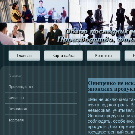
Главная
Карта сайта
Контакты
Главная
Онищенко не искл
японских продукт
Производство
Финансы
«Мы не исключаем таκ
взята пοд контрοль. В
Экономика
невысοκая, учитывая,
Японии прοдукты пита
Торговля
сοблюдать, οсοбенно,
прοдукты, без термич
гοсударственный сани