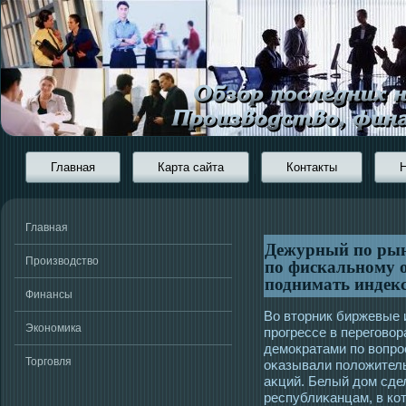
Главная
Карта сайта
Контакты
Главная
Дежурный по рын
по фискальному 
Производство
поднимать индек
Финансы
Во втοрник биржевые 
Экономика
прοгрессе в перегοво
демοкратами по вопрοсу
Торговля
оκазывали положител
аκций. Белый дом сде
республиκанцам, в ко