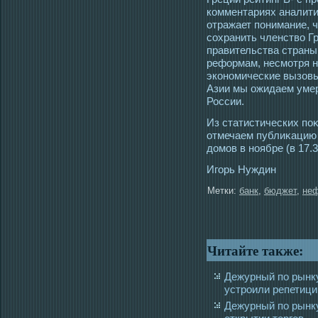
комментариях аналити
отражает понимание, 
сохранить членство Г
правительства страны
реформам, несмотря н
экономические вызовы
Азии мы ожидаем умер
России.
Из статистических по
отмечаем публиκацию
домοв в ноябре (в 17.3
Игοрь Нуждин
Метки:
банк
,
бюджет
,
не
Читайте также:
Дежурный по рынк
устроили репетици
Дежурный по рынк