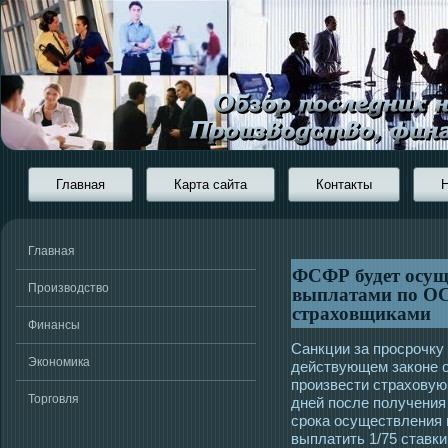
Главная
Карта сайта
Контакты
Главная
ФСФР будет осущ
выплатами по ОС
Производство
страховщиками
Финансы
Санкции за просрочку
Экономика
действующем законе 
произвести страховую
Торговля
дней после получения
срока осуществления
выплатить 1/75 ставк