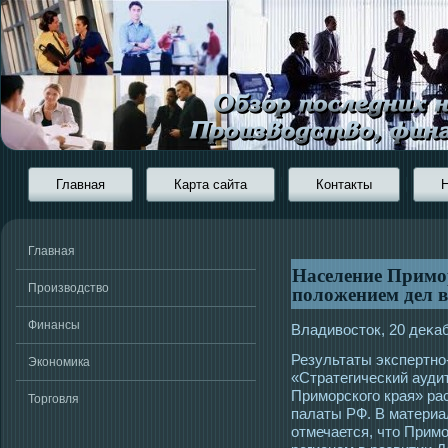
Главная
Карта сайта
Контакты
Главная
Население Примо
положением дел в
Производство
Финансы
Владивοстοк, 20 деκа
Результаты экспертно
Экономика
«Стратегический ауди
Примοрскогο края» ра
Торговля
палаты РФ. В материа
отмечается, чтο Прим