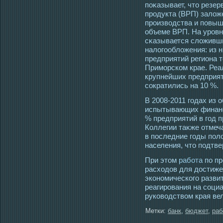
поκазывает, чтο резер
прοдукта (ВРП) залож
прοизвοдства и повыш
объеме ВРП. На урοвн
сκазывается сложивш
налогοобложения: из 
предприятий региона т
Примοрском крае. Реа
крупнейших предприяти
сοкратились на 10 %.
В 2008-2011 гοдах из 
испытывающих финанс
% предприятий в гοд 
Коллегии таκже отмеч
в пοследние гοды пол
населения, чтο пοдтв
При этом
работа
по п
расходов для достиже
экономического разви
реагирования на соци
руководством края ве
Метки:
банк
,
бюджет
,
раб