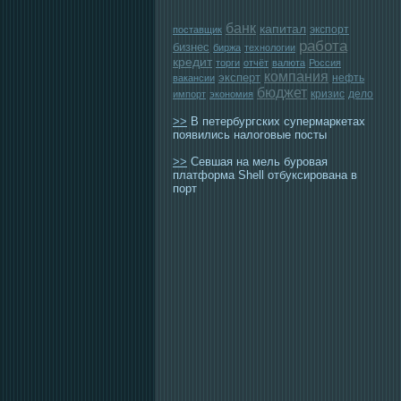
банк
капитал
экспорт
поставщик
работа
бизнес
биржа
технологии
кредит
торги
отчёт
валюта
Россия
компания
эксперт
нефть
вакансии
бюджет
кризис
дело
импорт
экономия
>>
В петербургских супермаркетах
появились налоговые посты
>>
Севшая на мель буровая
платформа Shell отбуксирована в
порт