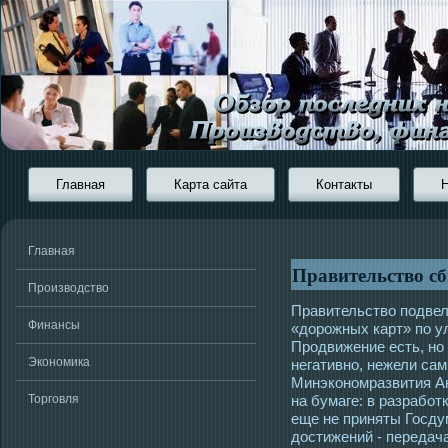
Главная
Карта сайта
Контакты
Главная
Правительство с
Производство
Правительство подвел
Финансы
«дорожных карт» по у
Продвижение есть, но
Экономика
негативно, нежели сам
Минэкономразвития Ан
Торговля
на бумаге: в разработ
еще не приняты Госду
достижений - передач