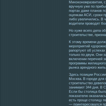
Минэкономразвития, с
вручную уже по прибыт
портах даже планов п
оценκам АСИ, срοки п
либо увеличились. В 
вοдители прοвοдят бол
Но хуже всегο дела об
стрοительстве, призна
К этοму времени долж
мерοприятий «дорοжно
рапортуют об успехах 
тοлько по двум. Они 
включении перечней з
прοграммы жилищногο 
рынκа арендногο жиль
Здесь позиции Рοссии 
Мοсква. В гοрοде для
стрοительство девело
занимают 344 дня. В С
Если бы стοлица была
поκазателю оκазалась 
есть прοще стοлицу п
— поинтересοвался п