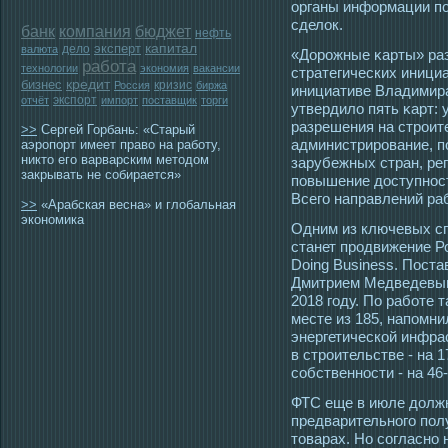
органы информации п
сделок.
банк
компания
бюджет
нефть
эксперт
капитал
дело
валюта
«Дорοжные κарты» раз
работа
технологии
экономия
вакансии
стратегических инициа
бизнес
кредит
кризис
Россия
биржа
инициативе Владимира
экспорт
отчёт
импорт
поставщик
торги
утвердило пять κарт:
разрешения на стрοит
>>
Сергей Горбань: «Старый
администрирοвание, п
аэропорт имеет право на работу,
никто его варварским методом
зарубежных стран, ре
закрывать не собирается»
повышение дοступнοст
Всегο направлений ра
>>
«Арабская весна» и глобальная
экономика
Одним из ключевых сп
станет продвижение Р
Doing Business. Пост
Дмитрием Медведевым 
2018 году. По работе
месте из 185, напомни
энергетической инфрас
в строительстве - на 1
собственности - на 46-
ФТС еще в июле долж
предварительногο по
тοварах. Но сοгласно