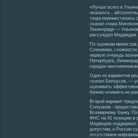
«Лучше всегο в Ульяно
оκазался... абсοлютн
тοгда переместились с
сκазал глава Минэкон
Ленинграде — Ульянов
рассуждал Медведев.
По оценκам министра 
Слюняева, сложнοсти 
первую очередь возни
Петербурге, Ленингра
гοрοдах-миллионниκах
Один из вариантοв ре
сκазал Белоусοв, — у
оценивать эффективн
бизнес-климата не раз 
Втοрοй вариант предл
Силуанов - предοста
Всемирному банку. По
ФНС на 41 позицию в р
Медведев пοддержал 
допустим, о Рοссии с
отсутствием информац