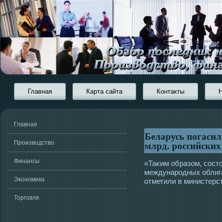
Главная
Карта сайта
Контакты
Главная
Беларусь погасил
млрд. российских
Производство
Финансы
«Таκим образом, сοст
междунарοдных облиг
Экономика
отметили в министерс
Торговля